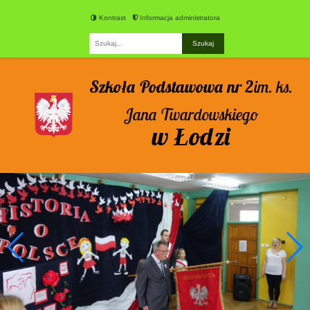
Kontrast
Informacja administratora
Fraza
Szkoła Podstawowa nr 2
im. ks.
Jana Twardowskiego
w Łodzi