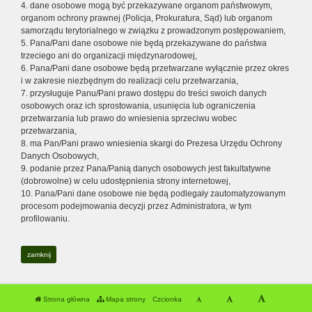
4. dane osobowe mogą być przekazywane organom państwowym,
organom ochrony prawnej (Policja, Prokuratura, Sąd) lub organom
samorządu terytorialnego w związku z prowadzonym postępowaniem,
5. Pana/Pani dane osobowe nie będą przekazywane do państwa
trzeciego ani do organizacji międzynarodowej,
6. Pana/Pani dane osobowe będą przetwarzane wyłącznie przez okres
i w zakresie niezbędnym do realizacji celu przetwarzania,
7. przysługuje Panu/Pani prawo dostępu do treści swoich danych
osobowych oraz ich sprostowania, usunięcia lub ograniczenia
przetwarzania lub prawo do wniesienia sprzeciwu wobec
przetwarzania,
8. ma Pan/Pani prawo wniesienia skargi do Prezesa Urzędu Ochrony
Danych Osobowych,
9. podanie przez Pana/Panią danych osobowych jest fakultatywne
(dobrowolne) w celu udostępnienia strony internetowej,
10. Pana/Pani dane osobowe nie będą podlegały zautomatyzowanym
procesom podejmowania decyzji przez Administratora, w tym
profilowaniu.
zamknij
Strona główna
Mapa strony
Czcionka