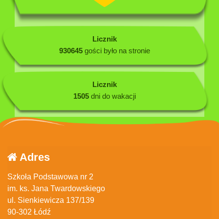
Licznik
930645
gości było na stronie
Licznik
1505
dni do wakacji
Adres
Szkoła Podstawowa nr 2
im. ks. Jana Twardowskiego
ul. Sienkiewicza 137/139
90-302 Łódź