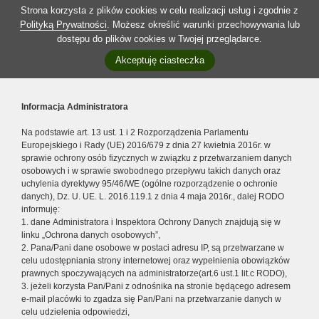
Strona korzysta z plików cookies w celu realizacji usług i zgodnie z
Polityką Prywatności
. Możesz określić warunki przechowywania lub
dostępu do plików cookies w Twojej przeglądarce.
Akceptuję ciasteczka
Informacja Administratora
Na podstawie art. 13 ust. 1 i 2 Rozporządzenia Parlamentu
Europejskiego i Rady (UE) 2016/679 z dnia 27 kwietnia 2016r. w
sprawie ochrony osób fizycznych w związku z przetwarzaniem danych
osobowych i w sprawie swobodnego przepływu takich danych oraz
uchylenia dyrektywy 95/46/WE (ogólne rozporządzenie o ochronie
danych), Dz. U. UE. L. 2016.119.1 z dnia 4 maja 2016r., dalej RODO
informuję:
1. dane Administratora i Inspektora Ochrony Danych znajdują się w
linku „Ochrona danych osobowych”,
2. Pana/Pani dane osobowe w postaci adresu IP, są przetwarzane w
celu udostępniania strony internetowej oraz wypełnienia obowiązków
prawnych spoczywających na administratorze(art.6 ust.1 lit.c RODO),
3. jeżeli korzysta Pan/Pani z odnośnika na stronie będącego adresem
e-mail placówki to zgadza się Pan/Pani na przetwarzanie danych w
celu udzielenia odpowiedzi,