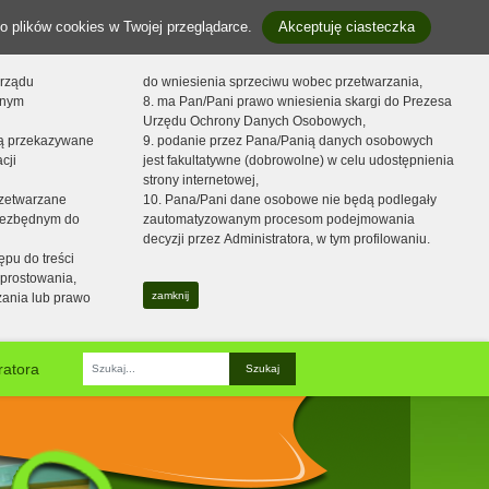
o plików cookies w Twojej przeglądarce.
Akceptuję ciasteczka
orządu
do wniesienia sprzeciwu wobec przetwarzania,
onym
8. ma Pan/Pani prawo wniesienia skargi do Prezesa
Urzędu Ochrony Danych Osobowych,
dą przekazywane
9. podanie przez Pana/Panią danych osobowych
cji
jest fakultatywne (dobrowolne) w celu udostępnienia
strony internetowej,
zetwarzane
10. Pana/Pani dane osobowe nie będą podlegały
niezbędnym do
zautomatyzowanym procesom podejmowania
decyzji przez Administratora, w tym profilowaniu.
ępu do treści
prostowania,
zamknij
zania lub prawo
ratora
Fraza