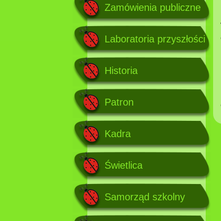
Zamówienia publiczne
Laboratoria przyszłości
Historia
Patron
Kadra
Świetlica
Samorząd szkolny