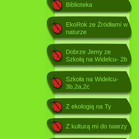
Biblioteka
EkoRok ze Źródłami w
naturze
Dobrze Jemy ze
Szkołą na Widelcu- 2b
Szkoła na Widelcu-
3b,2a,2c
Z ekologią na Ty
Z kulturą mi do twarzy