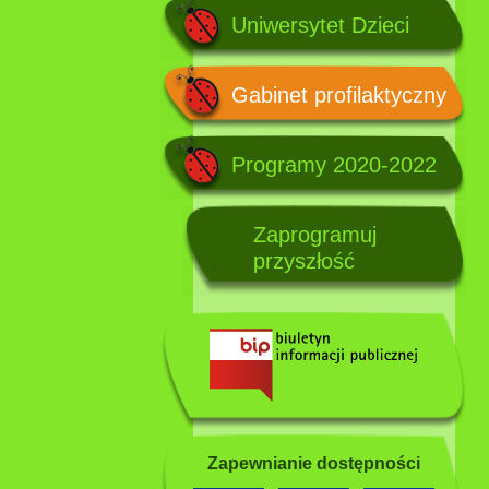
Uniwersytet Dzieci
Gabinet profilaktyczny
Programy 2020-2022
Zaprogramuj
przyszłość
Zapewnianie dostępności