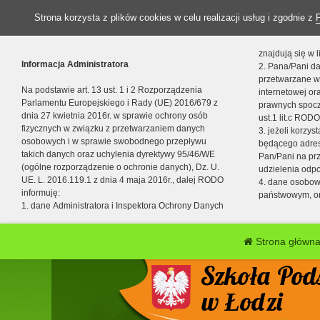
Strona korzysta z plików cookies w celu realizacji usług i zgodnie z
znajdują się w
Informacja Administratora
2. Pana/Pani da
przetwarzane w
Na podstawie art. 13 ust. 1 i 2 Rozporządzenia
internetowej o
Parlamentu Europejskiego i Rady (UE) 2016/679 z
prawnych spocz
dnia 27 kwietnia 2016r. w sprawie ochrony osób
ust.1 lit.c RODO
fizycznych w związku z przetwarzaniem danych
3. jeżeli korzy
osobowych i w sprawie swobodnego przepływu
będącego adres
takich danych oraz uchylenia dyrektywy 95/46/WE
Pan/Pani na pr
(ogólne rozporządzenie o ochronie danych), Dz. U.
udzielenia odp
UE. L. 2016.119.1 z dnia 4 maja 2016r., dalej RODO
4. dane osobo
informuję:
państwowym, or
1. dane Administratora i Inspektora Ochrony Danych
Strona główn
Szkoła Pod
w Łodzi