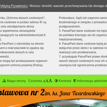
Polityką Prywatności
. Możesz określić warunki przechowywania lub dostępu d
 linku „Ochrona danych osobowych”,
Prokuratura, Sąd) lub organom sam
ne osobowe w postaci adresu IP, są
terytorialnego w związku z prowadz
 celu udostępniania strony
postępowaniem,
raz wypełnienia obowiązków
5. Pana/Pani dane osobowe nie bę
ywających na administratorze(art.6
do państwa trzeciego ani do organiza
),
międzynarodowej,
sta Pan/Pani z odnośnika na stronie
6. Pana/Pani dane osobowe będą pr
em e-mail placówki to zgadza się
wyłącznie przez okres i w zakresie 
zetwarzanie danych w celu
realizacji celu przetwarzania,
owiedzi,
7. przysługuje Panu/Pani prawo dost
we mogą być przekazywane organom
swoich danych osobowych oraz ich s
ganom ochrony prawnej (Policja,
usunięcia lub ograniczenia przetwar
a
Mapa strony
Czcionka
Kontrast
Informacja administ
stawowa nr 2
im. ks. Jana Twardowskiego